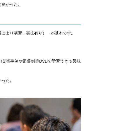
て良かった。
習により演習・実技有り） が基本です。
災害事例や監督例等DVDで学習できて興味
かった。