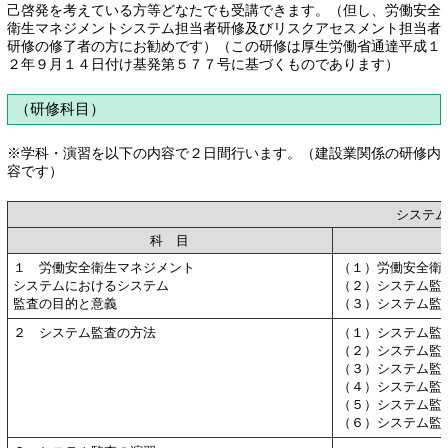
己啓発を考えている方等どなたでも受講できます。（但し、労働安全
衛生マネジメントシステム担当者研修及びリスクアセスメント担当者
研修の修了者の方にお勧めです）（この研修は厚生労働省通達平成１
２年９月１４日付け基発第５７７号に基づくものであります）
（研修科目）
※学科・演習を以下の内容で２日間行います。（建設業関係の研修内
容です）
システ
科 目
１ 労働安全衛生マネジメント
（１）労働安全衛
システムにおけるシステム
（２）システム監
監査の目的と意義
（３）システム監
２ システム監査の方法
（１）システム監
（２）システム監
（３）システム監
（４）システム監
（５）システム監
（６）システム監