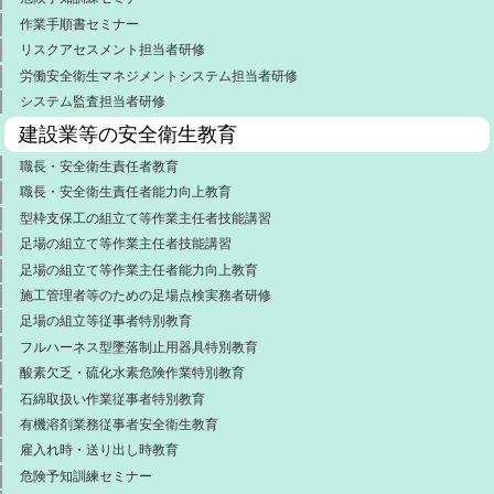
作業手順書セミナー
リスクアセスメント担当者研修
労働安全衛生マネジメントシステム担当者研修
システム監査担当者研修
建設業等の安全衛生教育
職長・安全衛生責任者教育
職長・安全衛生責任者能力向上教育
型枠支保工の組立て等作業主任者技能講習
足場の組立て等作業主任者技能講習
足場の組立て等作業主任者能力向上教育
施工管理者等のための足場点検実務者研修
足場の組立等従事者特別教育
フルハーネス型墜落制止用器具特別教育
酸素欠乏・硫化水素危険作業特別教育
石綿取扱い作業従事者特別教育
有機溶剤業務従事者安全衛生教育
雇入れ時・送り出し時教育
危険予知訓練セミナー